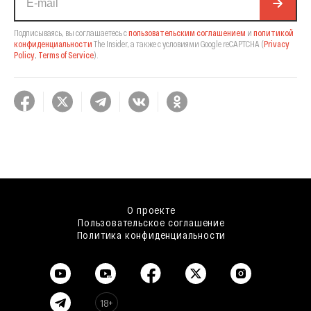
Подписываясь, вы соглашаетесь с
пользовательским соглашением
и
политикой
конфиденциальности
The Insider,
а также с условиями Google reCAPTCHA
(
Privacy
Policy
,
Terms of Service
).
О проекте
Пользовательское соглашение
Политика конфиденциальности
18+