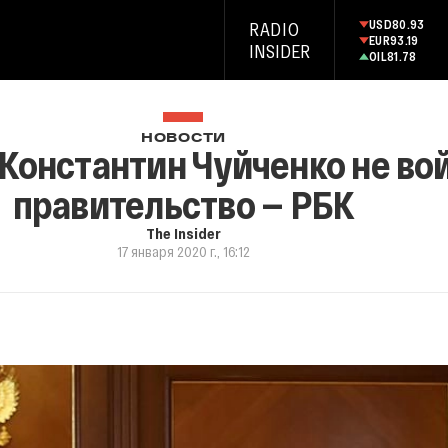
USD
80.93
RADIO
EUR
93.19
INSIDER
OIL
81.78
НОВОСТИ
 Константин Чуйченко не вой
правительство — РБК
The Insider
17 января 2020 г., 16:12