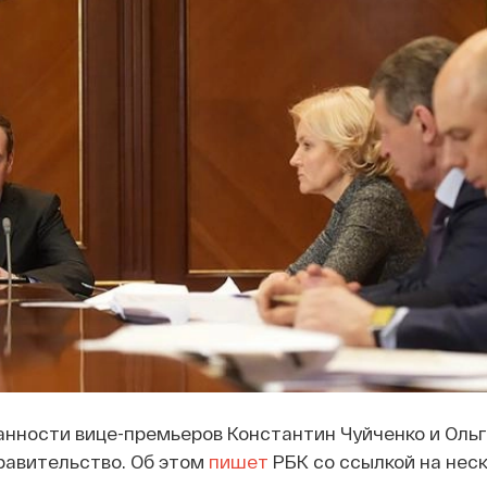
нности вице-премьеров Константин Чуйченко и Ольг
правительство. Об этом
пишет
РБК со ссылкой на нес