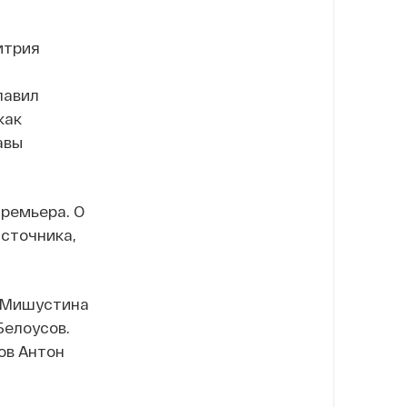
итрия
лавил
как
авы
премьера. О
источника,
а Мишустина
Белоусов.
ов Антон