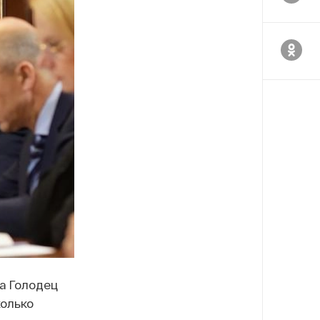
а Голодец
колько