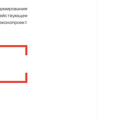
ормирования
йствующее
конопроект