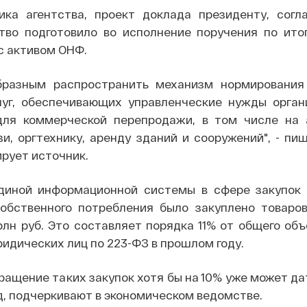
ка агентства, проект доклада президенту, согл
во подготовило во исполнение поручения по ито
с активом ОНФ.
бразным распространить механизм нормирования
слуг, обеспечивающих управленческие нужды орган
для коммерческой перепродажи, в том числе на 
зи, оргтехнику, аренду зданий и сооружений", - пи
ирует источник.
иной информационной системы в сфере закупок з
обственного потребления было закуплено товаров
лн руб. Это составляет порядка 11% от общего об
идических лиц по 223-ФЗ в прошлом году.
ращение таких закупок хотя бы на 10% уже может д
год, подчеркивают в экономическом ведомстве.