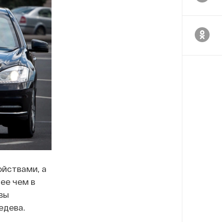
ойствами, а
ее чем в
вы
едева.