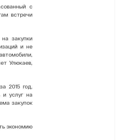
асованный с
гам встречи
 на закупки
изаций и не
автомобили,
шет Улюкаев,
а 2015 год,
 и услуг на
ъема закупок
ать экономию