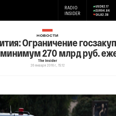
USD
82.17
RADIO
EUR
94.84
INSIDER
OIL
82.38
НОВОСТИ
тия: Ограничение госзаку
 минимум 270 млрд руб. еж
The Insider
26 января 2016 г., 15:12