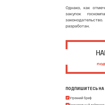
Однако, как отме
закупок госком
законодательств
разработан.
НА
ПОД
ПОДПИШИТЕСЬ НА 
Подпишитесь на нашу Ema
Утренний бриф
Еженедельный дайджест