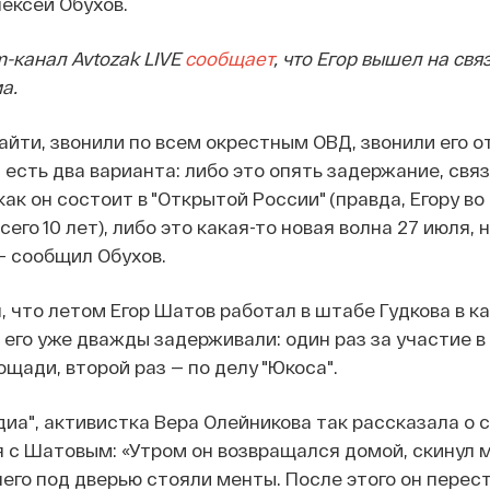
ексей Обухов.
-канал Avtozak LIVE
сообщает
, что Егор вышел на связ
а.
айти, звонили по всем окрестным ОВД, звонили его от
т есть два варианта: либо это опять задержание, свя
как он состоит в "Открытой России" (правда, Егору в
сего 10 лет), либо это какая-то новая волна 27 июля, 
 — сообщил Обухов.
 что летом Егор Шатов работал в штабе Гудкова в ка
 его уже дважды задерживали: один раз за участие в
щади, второй раз — по делу "Юкоса".
иа", активистка Вера Олейникова так рассказала о 
 с Шатовым: «Утром он возвращался домой, скинул 
него под дверью стояли менты. После этого он перес