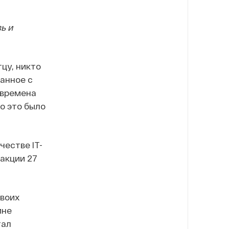
ь и
цу, никто
занное с
о времена
но это было
честве IT-
 акции 27
своих
мне
тал