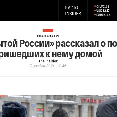
OIL
82.38
RADIO
USD
82.17
INSIDER
EUR
94.84
НОВОСТИ
той России» рассказал о п
ришедших к нему домой
The Insider
7 декабря 2019 г., 10:46