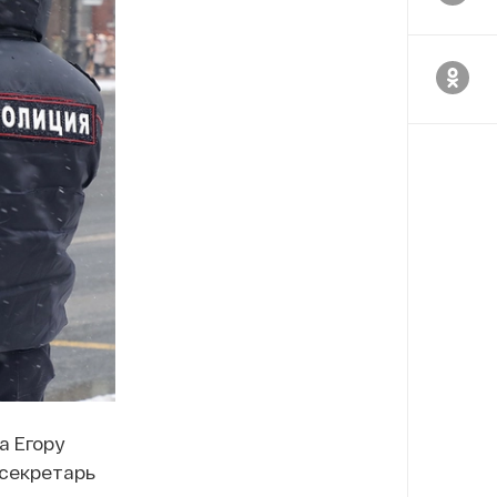
а Егору
-секретарь