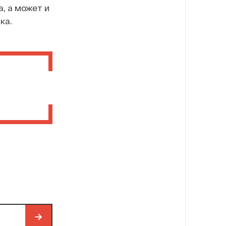
, а может и
ка.