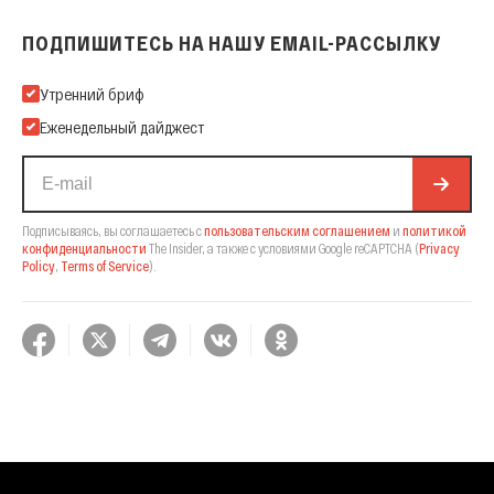
ПОДПИШИТЕСЬ НА НАШУ EMAIL-РАССЫЛКУ
Подпишитесь на нашу Email-рассылку
Утренний бриф
Еженедельный дайджест
Подписываясь, вы соглашаетесь с
пользовательским соглашением
и
политикой
конфиденциальности
The Insider,
а также с условиями Google reCAPTCHA
(
Privacy
Policy
,
Terms of Service
).