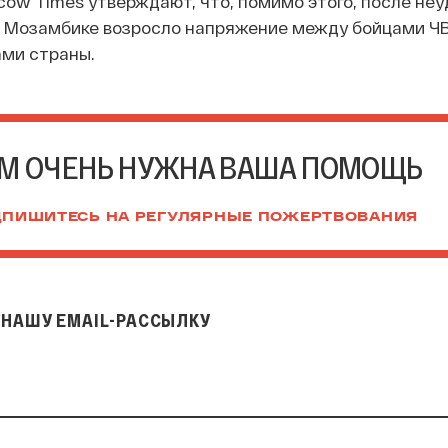
ow Times утверждают, что, помимо этого, после не
в Мозамбике возросло напряжение между бойцами ЧВ
ми страны.
М ОЧЕНЬ НУЖНА ВАША ПОМОЩЬ
ПИШИТЕСЬ НА РЕГУЛЯРНЫЕ ПОЖЕРТВОВАНИЯ
НАШУ EMAIL-РАССЫЛКУ
il-рассылку