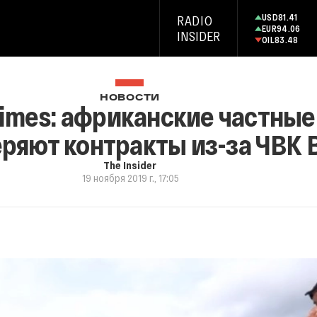
USD
81.41
RADIO
EUR
94.06
INSIDER
OIL
83.48
НОВОСТИ
imes: африканские частные
ряют контракты из-за ЧВК 
The Insider
19 ноября 2019 г., 17:05