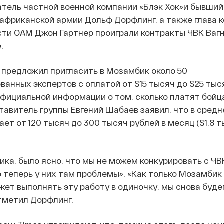
атель частной военной компании «Блэк Хок»и бывший
африканской армии Дольф Дорфлинг, а также глава 
ти ОАМ Джон Гартнер проиграли контракты ЧВК Вагн
.
о предложил пригласить в Мозамбик около 50
анных экспертов с оплатой от $15 тысяч до $25 тыс
Официальной информации о том, сколько платят бой
ставитель группы Евгений Шабаев заявил, что в сред
ает от 120 тысяч до 300 тысяч рублей в месяц ($1,8 т
ика, было ясно, что мы не можем конкурировать с ЧВК
о теперь у них там проблемы». «Как только Мозамбик
жет выполнять эту работу в одиночку, мы снова буд
тметил Дорфлинг.