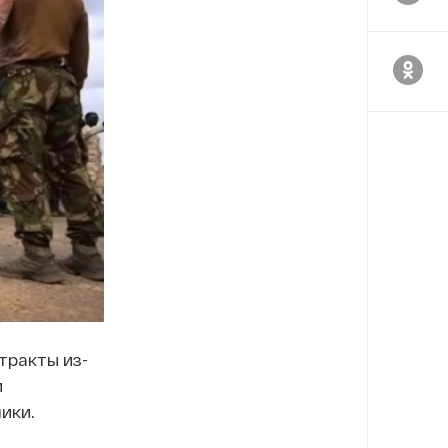
тракты из-
м
ики.