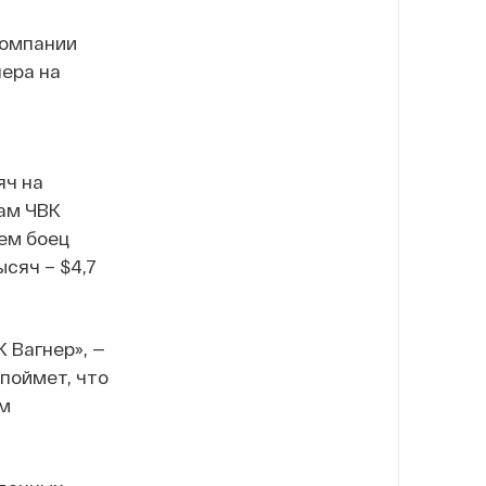
компании
ера на
яч на
цам ЧВК
нем боец
ысяч – $4,7
 Вагнер», —
 поймет, что
ем