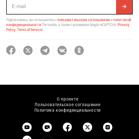
Подписываясь, вы соглашаетесь с
пользовательским соглашением
и
политикой
конфиденциальности
The Insider,
а также с условиями Google reCAPTCHA
(
Privacy
Policy
,
Terms of Service
).
О проекте
Пользовательское соглашение
Политика конфиденциальности