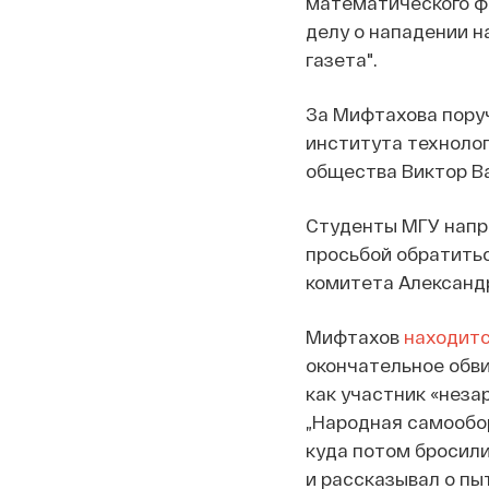
математического ф
делу о нападении н
газета".
За Мифтахова пору
института техноло
общества Виктор В
Студенты МГУ напр
просьбой обратитьс
комитета Александр
Мифтахов
находит
окончательное обви
как участник «неза
„Народная самообор
куда потом бросил
и рассказывал о пы