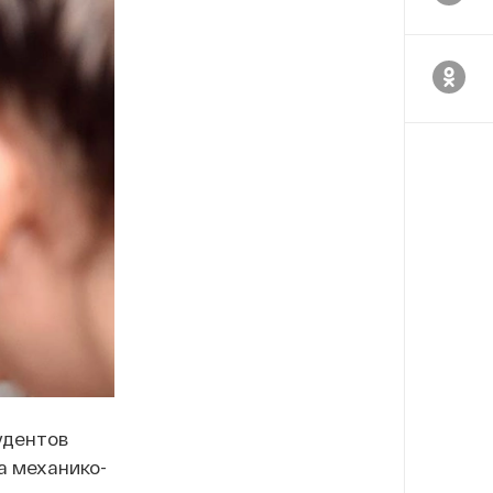
удентов
а механико-