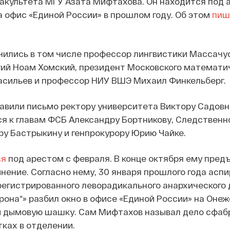
акультета МГУ Азата Мифтахова. Он находится под 
а офис «Единой России» в прошлом году. Об этом
пиш
чились в том числе профессор лингвистики Массачу
гий Ноам Хомский, президент Московского математи
асильев и профессор НИУ ВШЭ Михаил Финкельберг.
авили письмо ректору университета Виктору Садовн
я к главам ФСБ Александру Бортникову, Следственн
у Бастрыкину и генпрокурору Юрию Чайке.
ся
под арестом с февраля. В конце октября ему пред
нение. Согласно нему, 30 января прошлого года асп
регистрированного леворадикального анархического
она“» разбил окно в офисе «Единой России» на Онеж
и дымовую шашку. Сам Мифтахов называл дело сфа
тках в отделении.