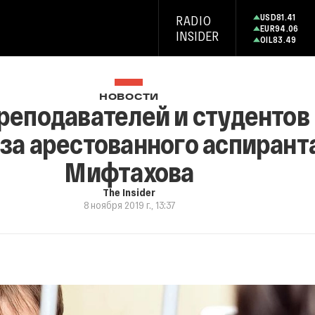
USD
81.41
RADIO
EUR
94.06
INSIDER
OIL
83.49
НОВОСТИ
реподавателей и студентов
за арестованного аспирант
Мифтахова
The Insider
8 ноября 2019 г., 13:37