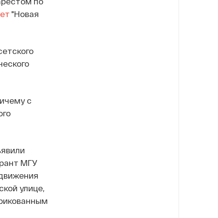
арестом по
ет
"Новая
сетского
ческого
ичему с
ого
ъявили
ирант МГУ
 движения
ской улице,
брикованным