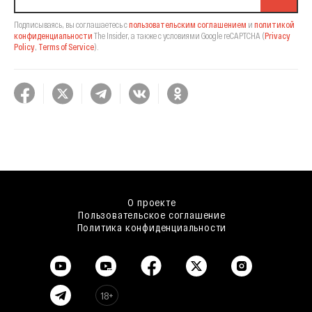
Подписываясь, вы соглашаетесь с
пользовательским соглашением
и
политикой
конфиденциальности
The Insider,
а также с условиями Google reCAPTCHA
(
Privacy
Policy
,
Terms of Service
).
О проекте
Пользовательское соглашение
Политика конфиденциальности
18+