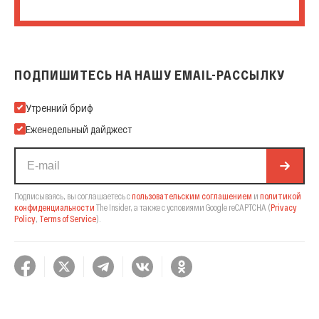
ПОДПИШИТЕСЬ НА НАШУ EMAIL-РАССЫЛКУ
Подпишитесь на нашу Email-рассылку
Утренний бриф
Еженедельный дайджест
Подписываясь, вы соглашаетесь с
пользовательским соглашением
и
политикой
конфиденциальности
The Insider,
а также с условиями Google reCAPTCHA
(
Privacy
Policy
,
Terms of Service
).