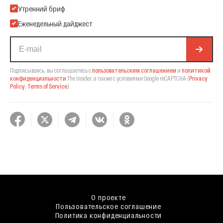
Подпишитесь на нашу Email-рассылку
Утренний бриф
Еженедельный дайджест
Подписываясь, вы соглашаетесь с
пользовательским соглашением
и
политикой
конфиденциальности
The Insider,
а также с условиями Google reCAPTCHA
(
Privacy
Policy
,
Terms of Service
).
О проекте
Пользовательское соглашение
Политика конфиденциальности