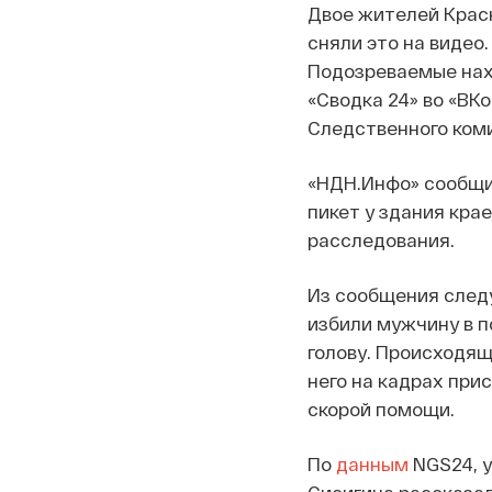
Двое жителей Красно
сняли это на видео
Подозреваемые нахо
«Сводка 24» во «ВК
Следственного ком
«НДН.Инфо» сообщил
пикет у здания кра
расследования.
Из сообщения след
избили мужчину в п
голову. Происходящ
него на кадрах при
скорой помощи.
По
данным
NGS24, у
Сисигина рассказал