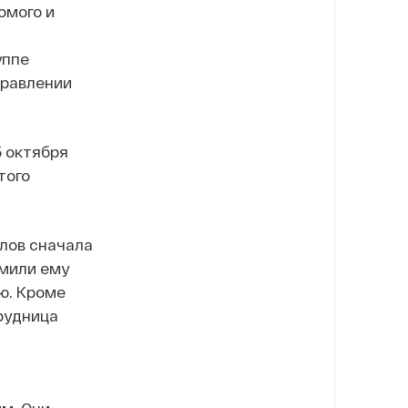
омого и
уппе
правлении
 октября
того
лов сначала
омили ему
ю. Кроме
рудница
м. Они