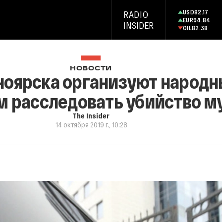
USD
82.17
RADIO
EUR
94.84
INSIDER
OIL
82.38
НОВОСТИ
оярска организуют народны
м расследовать убийство 
The Insider
14 октября 2019 г., 10:28