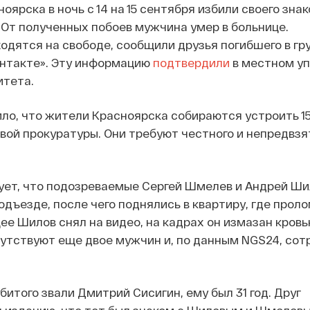
ярска в ночь с 14 на 15 сентября избили своего знак
. От полученных побоев мужчина умер в больнице.
дятся на свободе, сообщили друзья погибшего в гр
онтакте». Эту информацию
подтвердили
в местном у
итета.
о, что жители Красноярска собираются устроить 15
евой прокуратуры. Они требуют честного и непредвзя
ует, что подозреваемые Сергей Шмелев и Андрей Ши
одъезде, после чего поднялись в квартиру, где прол
ее Шилов снял на видео, на кадрах он измазан кровь
сутствуют еще двое мужчин и, по данным NGS24, сот
битого звали Дмитрий Сисигин, ему был 31 год. Друг
 изданию, что тот был знаком с Шиловым и Шмелевы