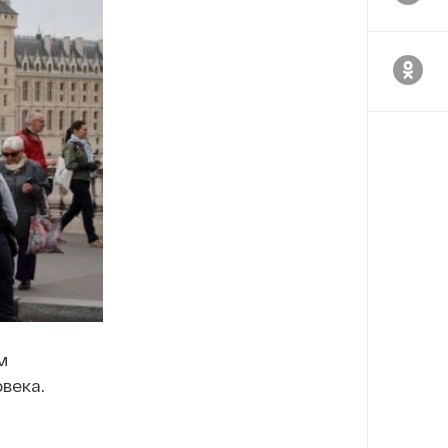
м
века.