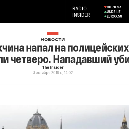
OIL
78.93
RADIO
USD
81.13
INSIDER
EUR
93.58
НОВОСТИ
чина напал на полицейских
ли четверо. Нападавший уб
The Insider
3 октября 2019 г., 14:02