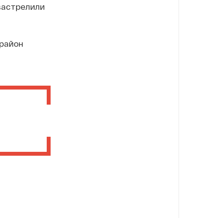
застрелили
 район