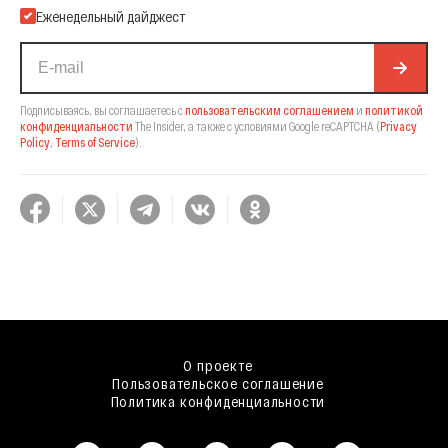
Еженедельный дайджест
Подписываясь, вы соглашаетесь с
пользовательским соглашением
и
политикой
конфиденциальности
The Insider,
а также с условиями Google reCAPTCHA
(
Privacy
Policy
,
Terms of Service
).
О проекте
Пользовательское соглашение
Политика конфиденциальности