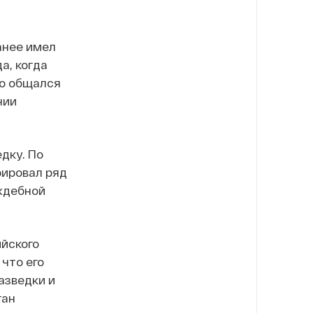
анее имел
а, когда
то общался
нии
дку. По
рировал ряд
аждебной
ийского
что его
азведки и
ган