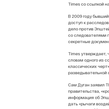
Times со ссылкой н
В 2009 году бывший
доступ к расследов
дело против Эпштей
со следователями п
секретные документ
Times утверждает, 
словам одного из с
классических черт»
разведывательной 
Сам Дуган заявил Th
правительства, «кр
информация об Эпш
дать «рычаги возде