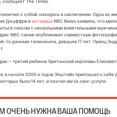
, сообщает The Times.
покончил с собой, находясь в заключении. Одна из ж
ия Джуффре в
интервью
NBC News заявила, что мил
маться сексом с несколькими влиятельными мужчина
ндрю. NBC также опубликовал совместную фотографи
й, по данным телеканала, девушке 17 лет. Принц Эн
т.
дрю — третий ребенок британской королевы Елизаветы
я, в начале 2000-х годов Эпштейн приглашал к себе 
торых было 14 лет, и платил им за секс-услуги.
М ОЧЕНЬ НУЖНА ВАША ПОМОЩЬ