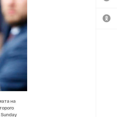
мата на
торого
 Sunday