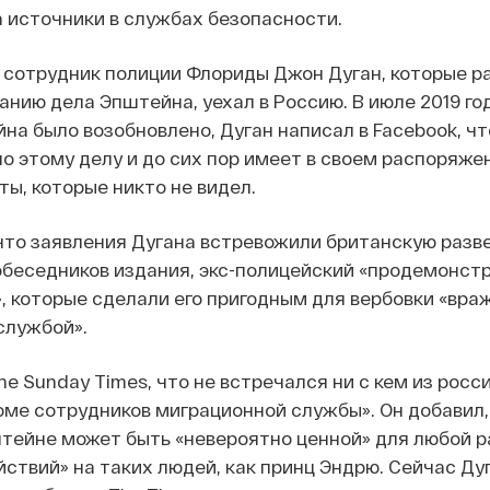
а источники в службах безопасности.
 сотрудник полиции Флориды Джон Дуган, которые р
анию дела Эпштейна, уехал в Россию. В июле 2019 год
на было возобновлено, Дуган написал в Facebook, ч
о этому делу и до сих пор имеет в своем распоряже
ы, которые никто не видел.
что заявления Дугана встревожили британскую разве
обеседников издания, экс-полицейский «продемонст
, которые сделали его пригодным для вербовки «вр
службой».
e Sunday Times, что не встречался ни с кем из росс
оме сотрудников миграционной службы». Он добавил, 
тейне может быть «невероятно ценной» для любой р
йствий» на таких людей, как принц Эндрю. Сейчас Ду