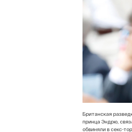
Британская разведк
принца Эндрю, свя
обвиняли в секс-то