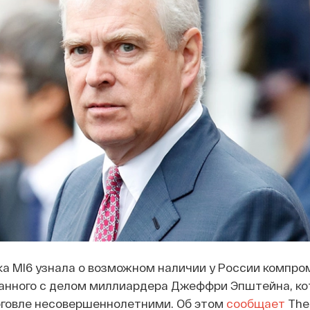
а MI6 узнала о возможном наличии у России компро
занного с делом миллиардера Джеффри Эпштейна, ко
рговле несовершеннолетними. Об этом
сообщает
The