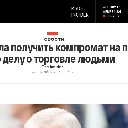
USD
82.17
RADIO
EUR
94.84
INSIDER
OIL
82.38
НОВОСТИ
гла получить компромат на
 делу о торговле людьми
The Insider
22 сентября 2019 г., 13:17