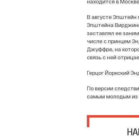
находится в Москве
В августе Эпштейн 
Эпштейна Вирджин
заставлял ее зани
числе с принцем Э
Джуффре, на которо
связь с ней отрицае
Герцог Йоркский Эн
По версии следстви
самым молодым из ко
НА