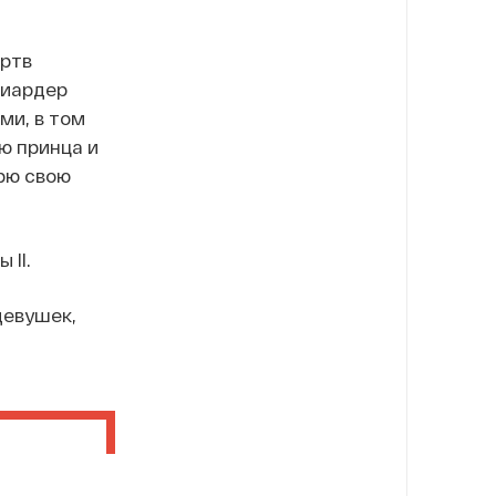
ертв
лиардер
ми, в том
ю принца и
дрю свою
 II.
девушек,