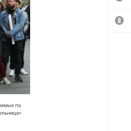
яемых по
ельница»