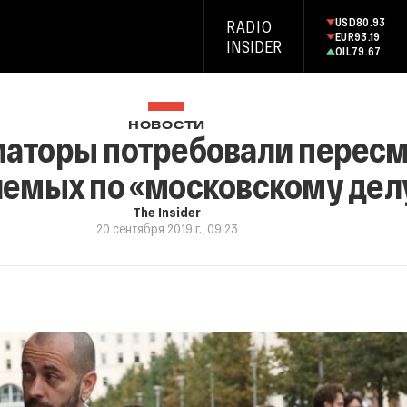
USD
80.93
RADIO
EUR
93.19
INSIDER
OIL
79.67
НОВОСТИ
аторы потребовали пересм
емых по «московскому дел
The Insider
20 сентября 2019 г., 09:23