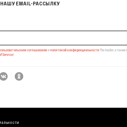
НАШУ EMAIL-РАССЫЛКУ
il-рассылку
пользовательским соглашением
и
политикой конфиденциальности
The Insider,
а также 
f Service
).
иальности