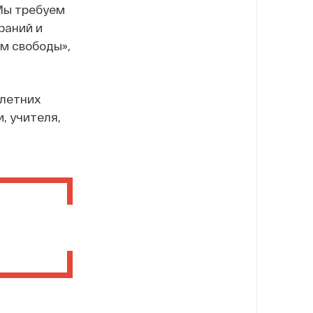
Мы требуем
раний и
ам свободы»,
 летних
, учителя,