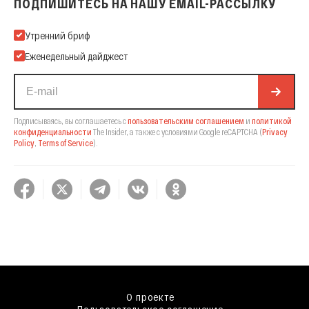
ПОДПИШИТЕСЬ НА НАШУ EMAIL-РАССЫЛКУ
Подпишитесь на нашу Email-рассылку
Утренний бриф
Еженедельный дайджест
Подписываясь, вы соглашаетесь с
пользовательским соглашением
и
политикой
конфиденциальности
The Insider,
а также с условиями Google reCAPTCHA
(
Privacy
Policy
,
Terms of Service
).
О проекте