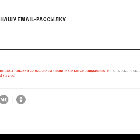
НАШУ EMAIL-РАССЫЛКУ
il-рассылку
пользовательским соглашением
и
политикой конфиденциальности
The Insider,
а также 
f Service
).