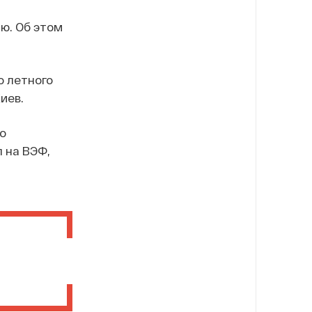
ю. Об этом
о летного
иев.
о
 на ВЭФ,