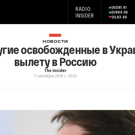
USD
81.41
RADIO
EUR
94.06
INSIDER
OIL
83.48
НОВОСТИ
гие освобожденные в Украи
вылету в Россию
The Insider
7 сентября 2019 г., 10:01