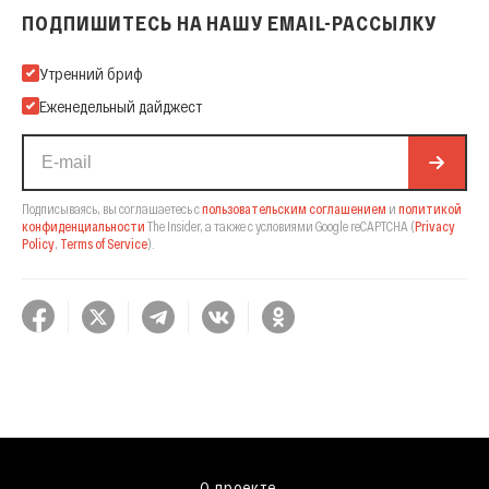
ПОДПИШИТЕСЬ НА НАШУ EMAIL-РАССЫЛКУ
Подпишитесь на нашу Email-рассылку
Утренний бриф
Еженедельный дайджест
Подписываясь, вы соглашаетесь с
пользовательским соглашением
и
политикой
конфиденциальности
The Insider,
а также с условиями Google reCAPTCHA
(
Privacy
Policy
,
Terms of Service
).
О проекте