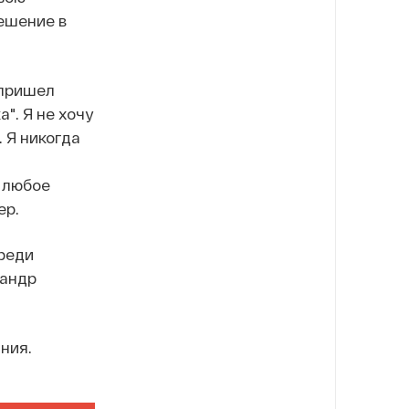
ешение в
 пришел
а". Я не хочу
 Я никогда
и любое
ер.
реди
сандр
ния.