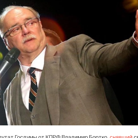
путат Госдумы от КПРФ Владимир Бортко,
снявший
с