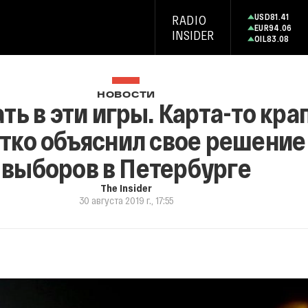
USD
81.41
RADIO
EUR
94.06
INSIDER
OIL
83.08
НОВОСТИ
ать в эти игры. Карта-то кра
ко объяснил свое решение 
выборов в Петербурге
The Insider
30 августа 2019 г., 17:55