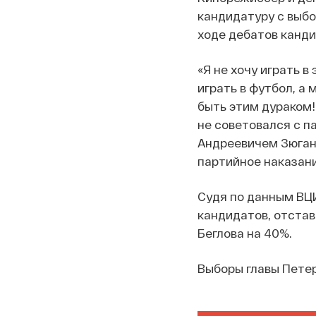
кандидатуру с выбо
ходе дебатов канди
«Я не хочу играть в
играть в футбол, а 
быть этим дураком!
не советовался с п
Андреевичем Зюгано
партийное наказани
Судя по данным ВЦИ
кандидатов, отста
Беглова на 40%.
Выборы главы Петер