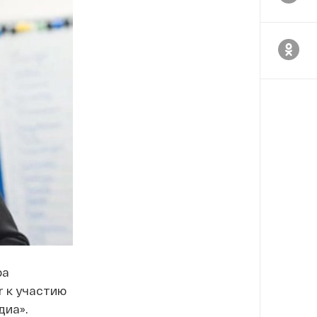
ра
r к участию
иа».