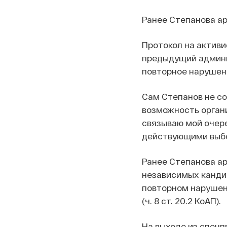
Ранее Степанова ар
Протокол на активи
предыдущий админи
повторное нарушение
Сам Степанов не со
возможность орган
связываю мой очере
действующими выбо
Ранее Степанова ар
независимых кандид
повторном нарушен
(ч. 8 ст. 20.2 КоАП).
На выходе из спецп