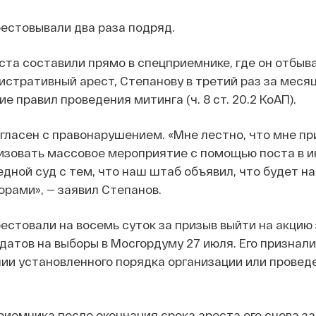
естовывали два раза подряд.
ста составили прямо в спецприемнике, где он отбыв
стративный арест, Степанову в третий раз за меся
 правил проведения митинга (ч. 8 ст. 20.2 КоАП).
гласен с правонарушением. «Мне лестно, что мне п
изовать массовое мероприятие с помощью поста в и
дной суд с тем, что наш штаб объявил, что будет н
рами», — заявил Степанов.
естовали на восемь суток за призыв выйти на акцию 
атов на выборы в Мосгордуму 27 июля. Его признали
ии установленного порядка организации или провед
риемника после окончания срока ареста его снова з