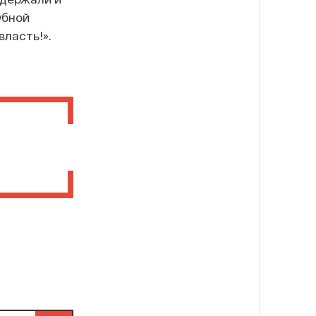
убной
власть!».