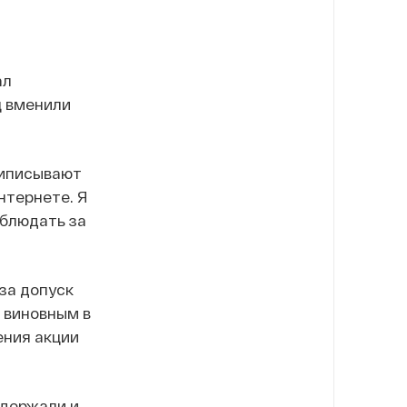
ал
ц вменили
риписывают
нтернете. Я
аблюдать за
за допуск
 виновным в
ения акции
адержали и