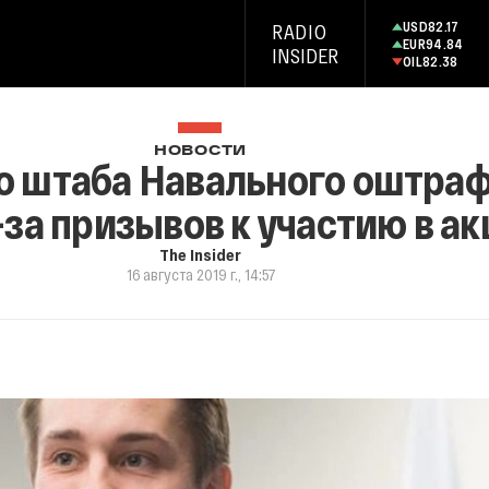
USD
82.17
RADIO
EUR
94.84
INSIDER
OIL
82.38
НОВОСТИ
о штаба Навального оштраф
-за призывов к участию в ак
The Insider
16 августа 2019 г., 14:57