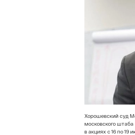
Хорошевский суд М
московского штаба 
в акциях с 16 по 19