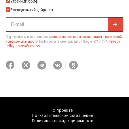
Подпишитесь на нашу Email-рассылку
Утренний бриф
Еженедельный дайджест
Подписываясь, вы соглашаетесь с
пользовательским соглашением
и
политикой
конфиденциальности
The Insider,
а также с условиями Google reCAPTCHA
(
Privacy
Policy
,
Terms of Service
).
О проекте
Пользовательское соглашение
Политика конфиденциальности