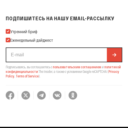
ПОДПИШИТЕСЬ НА НАШУ EMAIL-РАССЫЛКУ
Подпишитесь на нашу Email-рассылку
Утренний бриф
Еженедельный дайджест
Подписываясь, вы соглашаетесь с
пользовательским соглашением
и
политикой
конфиденциальности
The Insider,
а также с условиями Google reCAPTCHA
(
Privacy
Policy
,
Terms of Service
).