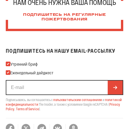
НАМ ОЧЕНЬ НУЖНА ВАША ПОМОЩЬ
ПОДПИШИТЕСЬ НА РЕГУЛЯРНЫЕ
ПОЖЕРТВОВАНИЯ
ПОДПИШИТЕСЬ НА НАШУ EMAIL-РАССЫЛКУ
Подпишитесь на нашу Email-рассылку
Утренний бриф
Еженедельный дайджест
Подписываясь, вы соглашаетесь с
пользовательским соглашением
и
политикой
конфиденциальности
The Insider,
а также с условиями Google reCAPTCHA
(
Privacy
Policy
,
Terms of Service
).