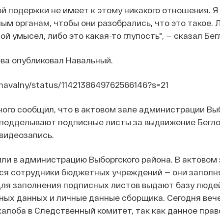
й подержки не имеет к этому никакого отношения. 
ым органам, чтобы они разобрались, что это такое. 
ой умысел, либо это какая-то глупость", — сказал Бег
ова опубликовал Навальный.
/navalny/status/1142138649762566146?s=21
ого сообщил, что в актовом зале администрации Вы
 подделывают подписные листы за выдвижение Бегло
видеозапись.
ли в администрацию Выборгского района. В актовом 
тся сотрудники бюджетных учреждений — они запол
Для заполнения подписных листов выдают базу люде
ных данных и личные данные сборщика. Сегодня веч
алоба в Следственный комитет, так как данное пра