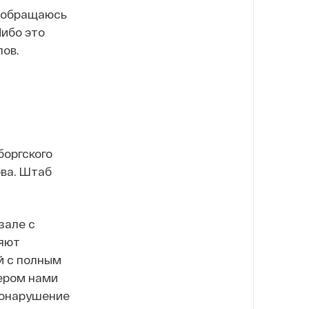
Я обращаюсь
Либо это
лов.
боргского
ва. Штаб
зале с
няют
й с полным
ером нами
вонарушение