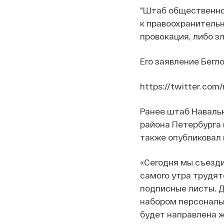
"Штаб общественно
к правоохранительн
провокация, либо зл
Его заявление Бегл
https://twitter.com
Ранее штаб Навальн
района Петербурга
также опубликовал 
«Сегодня мы съезди
самого утра трудя
подписные листы. 
набором персональ
будет направлена ж