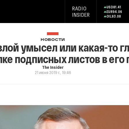
USD
81.41
RADIO
EUR
94.06
INSIDER
OIL
83.08
НОВОСТИ
злой умысел или какая-то г
лке подписных листов в его
The Insider
21 июня 2019 г., 19:46