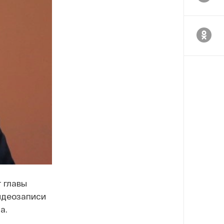
 главы
идеозаписи
а.