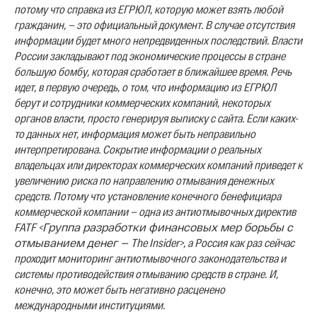
потому что справка из ЕГРЮЛ, которую может взять любой
гражданин, — это официальный документ. В случае отсутствия
информации будет много непредвиденных последствий. Власти
России закладывают под экономические процессы в стране
большую бомбу, которая сработает в ближайшее время. Речь
идет, в первую очередь, о том, что информацию из ЕГРЮЛ
берут и сотрудники коммерческих компаний, некоторых
органов власти, просто генерируя выписку с сайта. Если каких-
то данных нет, информация может быть неправильно
интерпретирована.
Сокрытие информации о реальных
владельцах или директорах коммерческих компаний приведет к
увеличению риска по направлению отмывания денежных
средств. Потому что установление конечного бенефициара
коммерческой компании — одна из антиотмывочных директив
FATF
<
Группа разработки финансовых мер борьбы с
отмыванием денег —
The Insider>
, а Россия как раз сейчас
проходит мониторинг антиотмывочного законодательства и
системы противодействия отмыванию средств в стране. И,
конечно, это может быть негативно расценено
международными институциями.