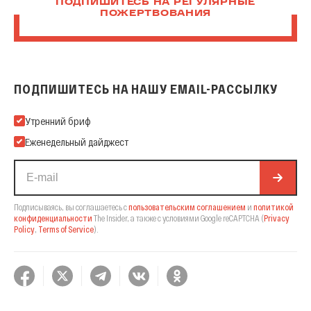
ПОДПИШИТЕСЬ НА РЕГУЛЯРНЫЕ
ПОЖЕРТВОВАНИЯ
ПОДПИШИТЕСЬ НА НАШУ EMAIL-РАССЫЛКУ
Подпишитесь на нашу Email-рассылку
Утренний бриф
Еженедельный дайджест
Подписываясь, вы соглашаетесь с
пользовательским соглашением
и
политикой
конфиденциальности
The Insider,
а также с условиями Google reCAPTCHA
(
Privacy
Policy
,
Terms of Service
).