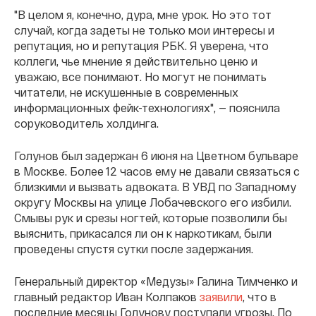
"В целом я, конечно, дура, мне урок. Но это тот
случай, когда задеты не только мои интересы и
репутация, но и репутация РБК. Я уверена, что
коллеги, чье мнение я действительно ценю и
уважаю, все понимают. Но могут не понимать
читатели, не искушенные в современных
информационных фейк-технологиях", — пояснила
соруководитель холдинга.
Голунов был задержан 6 июня на Цветном бульваре
в Москве. Более 12 часов ему не давали связаться с
близкими и вызвать адвоката. В УВД по Западному
округу Москвы на улице Лобачевского его избили.
Смывы рук и срезы ногтей, которые позволили бы
выяснить, прикасался ли он к наркотикам, были
проведены спустя сутки после задержания.
Генеральный директор «Медузы» Галина Тимченко и
главный редактор Иван Колпаков
заявили
, что в
последние месяцы Голунову поступали угрозы. По