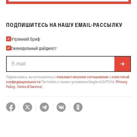
ПОДПИШИТЕСЬ НА НАШУ EMAIL-РАССЫЛКУ
Подпишитесь на нашу Email-рассылку
Утренний бриф
Еженедельный дайджест
Подписываясь, вы соглашаетесь с
пользовательским соглашением
и
политикой
конфиденциальности
The Insider,
а также с условиями Google reCAPTCHA
(
Privacy
Policy
,
Terms of Service
).