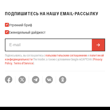
ПОДПИШИТЕСЬ НА НАШУ EMAIL-РАССЫЛКУ
Подпишитесь на нашу Email-рассылку
Утренний бриф
Еженедельный дайджест
Подписываясь, вы соглашаетесь с
пользовательским соглашением
и
политикой
конфиденциальности
The Insider,
а также с условиями Google reCAPTCHA
(
Privacy
Policy
,
Terms of Service
).