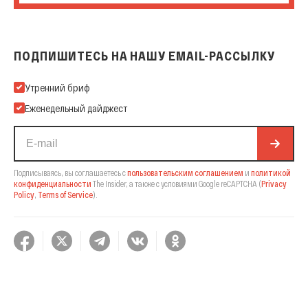
ПОДПИШИТЕСЬ НА НАШУ EMAIL-РАССЫЛКУ
Подпишитесь на нашу Email-рассылку
Утренний бриф
Еженедельный дайджест
Подписываясь, вы соглашаетесь с
пользовательским соглашением
и
политикой
конфиденциальности
The Insider,
а также с условиями Google reCAPTCHA
(
Privacy
Policy
,
Terms of Service
).