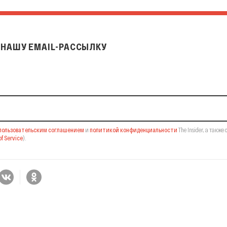
НАШУ EMAIL-РАССЫЛКУ
il-рассылку
пользовательским соглашением
и
политикой конфиденциальности
The Insider,
а также 
f Service
).