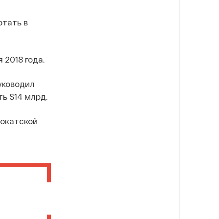
отать в
 2018 года.
уководил
ь $14 млрд.
вокатской