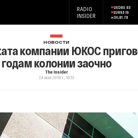
USD
80.93
RADIO
EUR
93.19
INSIDER
OIL
81.78
НОВОСТИ
ата компании ЮКОС пригово
годам колонии заочно
The Insider
24 мая 2019 г., 10:51