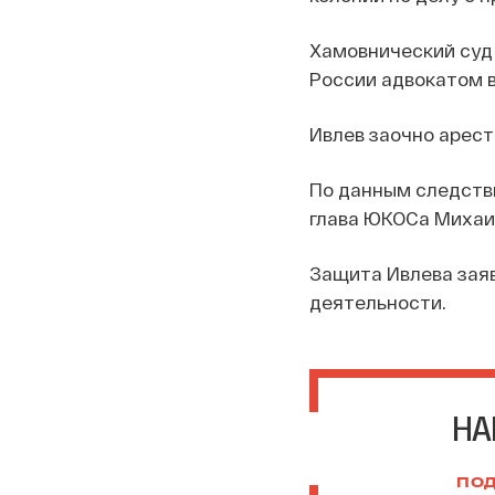
Хамовнический суд 
России адвокатом в
Ивлев заочно аресто
По данным следстви
глава ЮКОСа Михаил
Защита Ивлева заяв
деятельности.
НА
ПОД