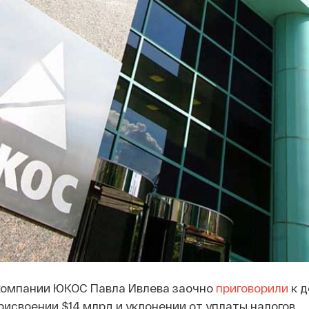
компании ЮКОС Павла Ивлева заочно
приговорили
к д
рисвоении $14 млрд и уклонении от уплаты налогов.