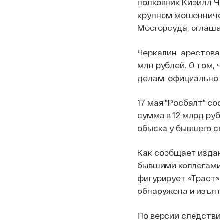
полковник Кирилл Ч
крупном мошенничес
Мосгорсуда, оглаш
Черкалин арестован
млн рублей. О том,
делам, официально 
17 мая "Росбалт" с
сумма в 12 млрд ру
обыска у бывшего 
Как сообщает издан
бывшими коллегами
фигурирует «Траст»
обнаружена и изъят
По версии следствия