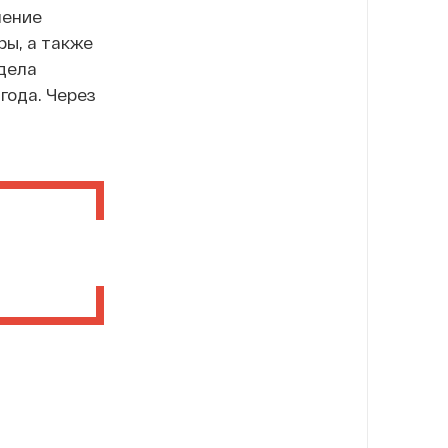
шение
ры, а также
дела
года. Через