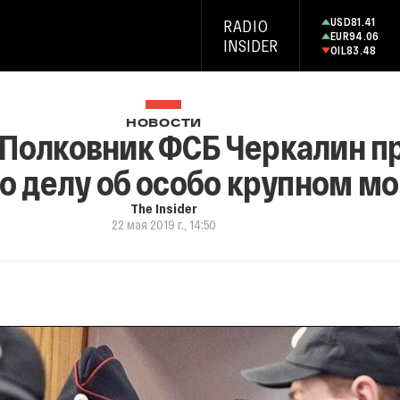
USD
81.41
RADIO
EUR
94.06
INSIDER
OIL
83.48
НОВОСТИ
 Полковник ФСБ Черкалин п
 делу об особо крупном м
The Insider
22 мая 2019 г., 14:50