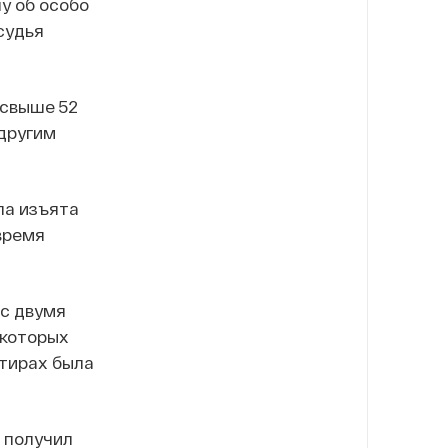
у об особо
судья
 свыше 52
 другим
ла изъята
время
 с двумя
 которых
ртирах была
а получил