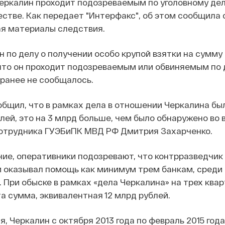
еркалин проходит подозреваемым по уголовному дел
тве. Как передает "Интерфакс", об этом сообщила 
ая материалы следствия.
 по делу о получении особо крупой взятки на сумму
 что он проходит подозреваемым или обвиняемым по
ранее не сообщалось.
ообщил, что в рамках дела в отношении Черкалина бы
блей, это на 3 млрд больше, чем было обнаружено во 
сотрудника ГУЭБиПК МВД РФ Дмитрия Захарченко.
ие, оперативники подозревают, что контрразведчик
 оказывал помощь как минимум трем банкам, среди
. При обыске в рамках «дела Черкалина» на трех ква
а сумма, эквивалентная 12 млрд рублей.
, Черкалин с октября 2013 года по февраль 2015 год