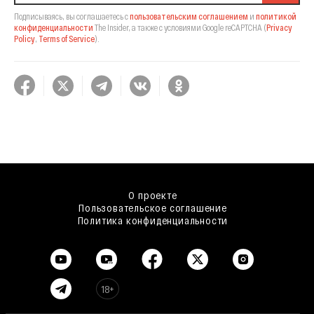
Подписываясь, вы соглашаетесь с
пользовательским соглашением
и
политикой
конфиденциальности
The Insider,
а также с условиями Google reCAPTCHA
(
Privacy
Policy
,
Terms of Service
).
О проекте
Пользовательское соглашение
Политика конфиденциальности
18+