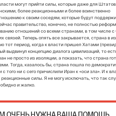
 власти могут прийти силы, которые даже для Штато
нскими, более реакционными и более воинственно
тношению к своим соседям, которые будут поддержи
сейчас правительство, конечно, не полностью реформ
иванию отношений со всеми странами, в том числе с
х связей. Теперь опять все закрывается, страна в из
ю тот период, когда к власти пришел Хатами (прези
орый выдвинул концепцию диалога цивилизаций, то ест
н не просто из изоляции, а показать, что страна го
еми. Тогда, казалось бы, страна пошла по демократ
и с того ни с сего причислили Иран к «оси зла». И к в
 реакционные силы. Я не могу исключать, что так слу
 обидно и жалко.
М ОЧЕНЬ НУЖНА ВАША ПОМОЩЬ