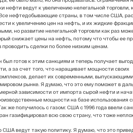
и нефти ведут к увеличению нелегальной торговли, 
. Все нефтедобывающие страны, в том числе США, ра
ести к увеличению цен на нефть, и их жидкие фракц
ыми, но развитие нелегальной торговли как раз мож
рый снижает цены на нефть, потому что чтобы ее пр
в проводить сделки по более низким ценам.
н был готов к этим санкциям и теперь получает выгод
и, а за счет того, что наращивает мощности своих
омплексов, делает их современными, выпускающими
мировом рынке. Я думаю, что это ему поможет в да
мерной зависимости от импорта сырой нефти и нача
роизводственные мощности на базе использования 
Так же получилось с газом: США с 1996 года ввели сан
Иран газифицировал всю свою страну, что тоже неплох
о США ведут такую политику. Я думаю, что это приве