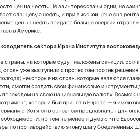
осте цен на нефть. Не заинтересованы одни, но заи
ывает сланцевую нефть, и при высокой цене она рента
ение цен на нефть придает больше энергии отрасли
газа в Америке.
ководитель сектора Ирана Института востоковед
се страны, на которые будут наложены санкции, согл
 стран уже выступили с протестом против решения 
полгода) некоторые из стран, которые являются гла
фти, смогли создать свои финансовые инструменты 
с переходом на свою национальную валюту. Возможн
струмент, который был принят в Европе, — я имею вв
Германию. Хотя он в основном предназначен для опл
еобходимости, но тем не менее я думаю, что Еврос
еры по противодействию этому шагу Соединенных Ш