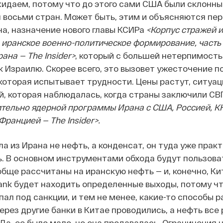
идаем, потому что до этого сами США были склонны
 восьми стран. Может быть, этим и объясняются пер
а, назначение нового главы КСИРа
<Корпус стражей 
 иранское военно-политическое формирование, часть
на — The Insider>
, который с большей нетерпимост
к Израилю. Скорее всего, это вызовет ужесточение 
 которая испытывает трудности. Цены растут, ситуац
, которая наблюдалась, когда страны заключили С
тельно ядерной программы Ирана с США, Россией, К
ранцией — The Insider>.
а из Ирана не нефть, а конденсат, он туда уже прак
. В основном инструментами обхода будут пользова
обще рассчитаны на иранскую нефть — и, конечно, Ки
ank будет находить определенные выходы, потому чт
ал под санкции, и тем не менее, какие-то способы р
через другие банки в Китае проводились, а нефть все
у. Да, ее было мало, но она продавалась. Ограничения 