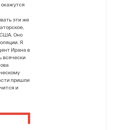
в окажутся
вать эти же
аторское,
 США. Оно
оляции. Я
дент Ирана в
ь всячески
това
ическому
ласти пришли
чится и