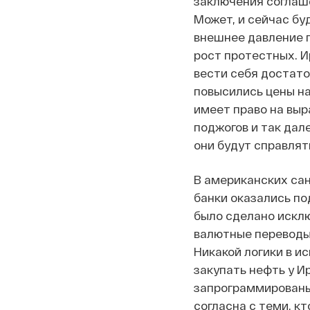
заключения соглаш
Может, и сейчас бу
внешнее давление п
рост протестных. И
вести себя достато
повысились цены на
имеет право на выр
поджогов и так дале
они будут справлят
В американских сан
банки оказались под
было сделано исклю
валютные переводы 
Никакой логики в и
закупать нефть у Ир
запрограммированы 
согласна с теми, к