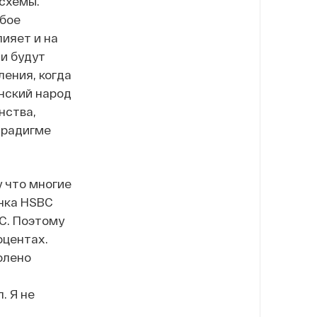
схемы.
юбое
ияет и на
ни будут
ления, когда
анский народ
нства,
парадигме
 что многие
анка HSBC
C. Поэтому
оцентах.
олено
. Я не