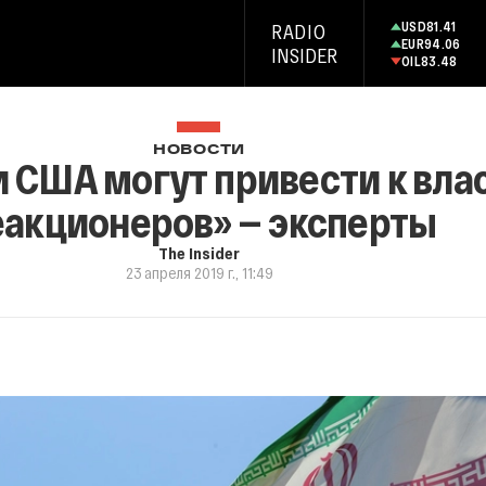
USD
81.41
RADIO
EUR
94.06
INSIDER
OIL
83.48
НОВОСТИ
 США могут привести к вла
еакционеров» — эксперты
The Insider
23 апреля 2019 г., 11:49