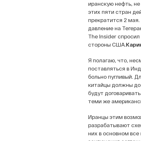
иранскую нефть, не
этих пяти стран де
прекратится 2 мая
давление на Тегера
The Insider спроси
стороны США.
Карин
Я полагаю, что, не
поставляться в Инди
больно пугливый. Д
китайцы должны дос
будут договариватьс
теми же американск
Иранцы этим возмо
разрабатывают схем
них в основном все