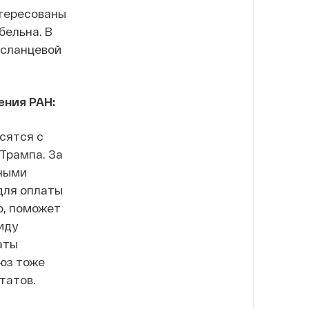
нтересованы
бельна. В
 сланцевой
ения РАН:
асятся с
Трампа. За
вными
для оплаты
о, поможет
иду
аты
оюз тоже
татов.