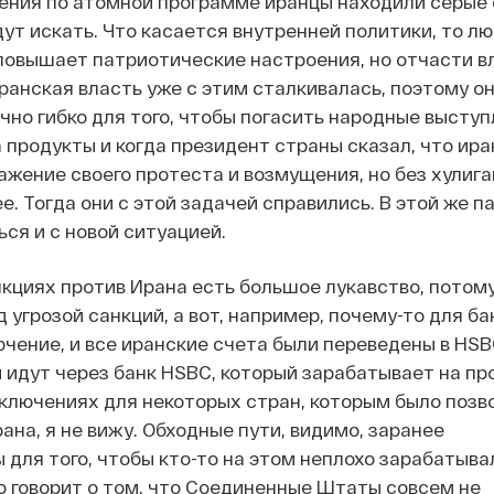
ения по атомной программе иранцы находили серые 
дут искать. Что касается внутренней политики, то л
овышает патриотические настроения, но отчасти вл
ранская власть уже с этим сталкивалась, поэтому о
чно гибко для того, чтобы погасить народные выступ
 продукты и когда президент страны сказал, что ир
ажение своего протеста и возмущения, но без хулига
е. Тогда они с этой задачей справились. В этой же 
ься и с новой ситуацией.
кциях против Ирана есть большое лукавство, потому
 угрозой санкций, а вот, например, почему-то для б
чение, и все иранские счета были переведены в HSB
идут через банк HSBC, который зарабатывает на пр
сключениях для некоторых стран, которым было позв
ана, я не вижу. Обходные пути, видимо, заранее
для того, чтобы кто-то на этом неплохо зарабатывал
то говорит о том, что Соединенные Штаты совсем не