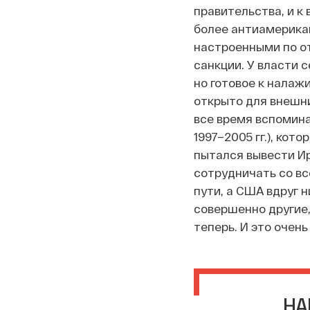
правительства, и к
более антиамерика
настроенными по о
санкции. У власти 
но готовое к налаж
открыто для внешни
все время вспомина
1997–2005 гг.), кот
пытался вывести Ира
сотрудничать со вс
пути, а США вдруг н
совершенно другие,
теперь. И это очень
НА