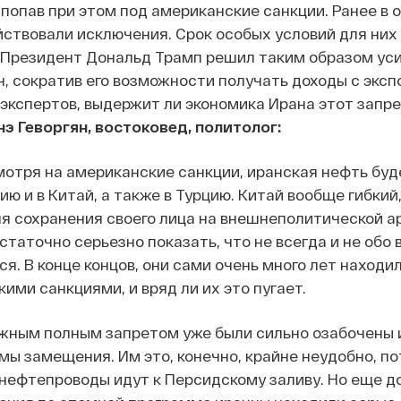
 попав при этом под американские санкции. Ранее в
йствовали исключения. Срок особых условий для них
. Президент Дональд Трамп решил таким образом ус
н, сократив его возможности получать доходы с эксп
л экспертов, выдержит ли экономика Ирана этот запре
э Геворгян, востоковед, политолог:
смотря на американские санкции, иранская нефть буд
ю и в Китай, а также в Турцию. Китай вообще гибкий,
ля сохранения своего лица на внешнеполитической а
таточно серьезно показать, что не всегда и не обо 
я. В конце концов, они сами очень много лет находи
ими санкциями, и вряд ли их это пугает.
жным полным запретом уже были сильно озабочены 
ы замещения. Им это, конечно, крайне неудобно, по
 нефтепроводы идут к Персидскому заливу. Но еще д