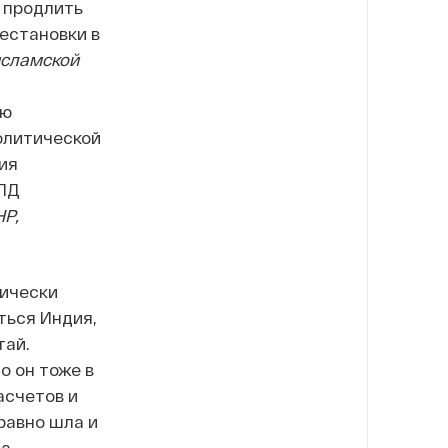
 продлить
естановки в
исламской
ью
политической
ия
ВПД
НР,
тически
ться Индия,
тай.
о он тоже в
асчетов и
 равно шла и
на