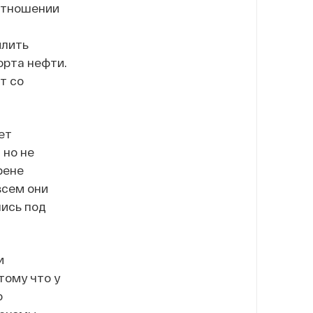
 отношении
илить
орта нефти.
т со
ет
 но не
рене
всем они
лись под
и
тому что у
о