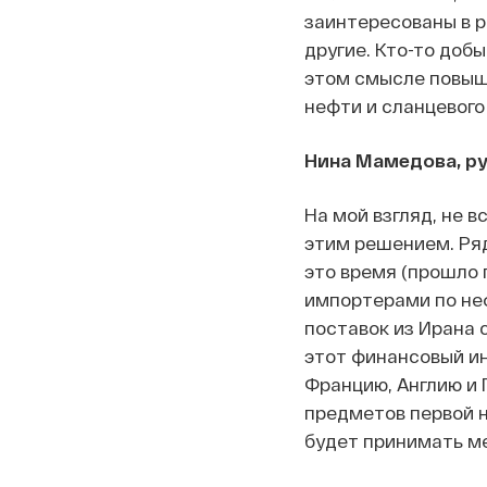
заинтересованы в р
другие. Кто-то доб
этом смысле повыш
нефти и сланцевого 
Нина Мамедова, ру
На мой взгляд, не в
этим решением. Ряд
это время (прошло 
импортерами по не
поставок из Ирана 
этот финансовый ин
Францию, Англию и 
предметов первой н
будет принимать м