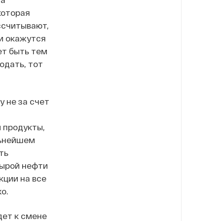
которая
ссчитывают,
ии окажутся
ет быть тем
одать, тот
у не за счет
 продукты,
льнейшем
ть
сырой нефти
кции на все
о.
дет к смене