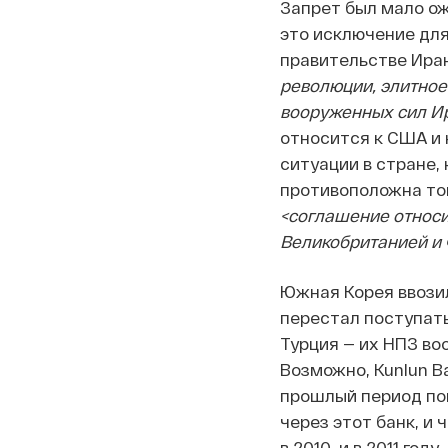
Запрет был мало ож
это исключение для
правительстве Иран
революции, элитное
вооруженных сил Ира
относится к США и 
ситуации в стране,
противоположна той
<соглашение относи
Великобританией и Ф
Южная Корея ввозил
перестал поступать
Турция — их НПЗ во
Возможно, Kunlun B
прошлый период поп
через этот банк, и 
в 2010, и в 2011 год