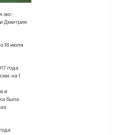
 экс-
 и Дмитрия
о 18 июля
17 года.
ии, на 1
в и
ка была
вах
года