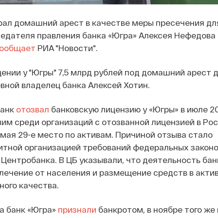
ал домашний арест в качестве меры пресечения для
седателя правления банка «Югра» Алексея Нефедова
ообщает
РИА "Новости".
щении у "Югры" 7,5 млрд рублей под домашний арест д
вной владелец банка Алексей Хотин.
банк
отозвал
банковскую лицензию у «Югры» в июле 20
им среди организаций с отозванной лицензией в Росс
имая 29-е место по активам. Причиной отзыва стало
итной организацией требований федеральных законо
Центробанка. В ЦБ указывали, что деятельность бан
лечение от населения и размещение средств в акти
ого качества.
да банк «Югра»
признали
банкротом, в ноябре того же 