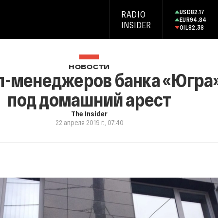
USD
82.17
RADIO
EUR
94.84
INSIDER
OIL
82.38
НОВОСТИ
п-менеджеров банка «Югра
под домашний арест
The Insider
22 апреля 2019 г., 07:40