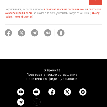
Подписываясь, вы соглашаетесь с
пользовательским соглашением
и
политикой
конфиденциальности
The Insider,
а также с условиями Google reCAPTCHA
(
Privacy
Policy
,
Terms of Service
).
О проекте
Пользовательское соглашение
Политика конфиденциальности
18+