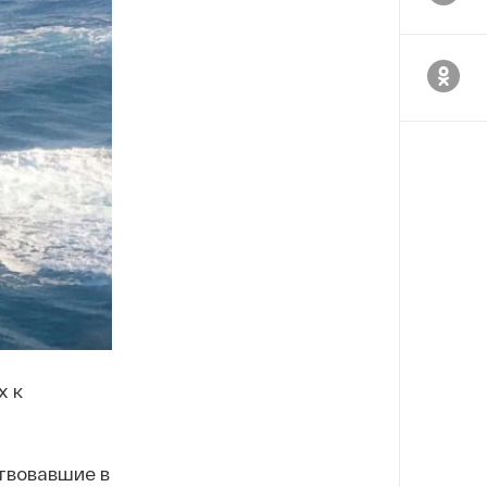
х к
твовавшие в