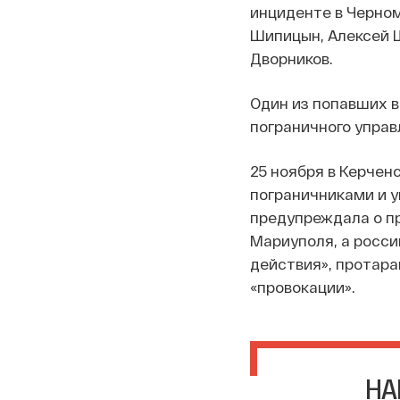
инциденте в Черном
Шипицын, Алексей 
Дворников.
Один из попавших в
пограничного управ
25 ноября в Керче
пограничниками и у
предупреждала о пр
Мариуполя, а росси
действия», протара
«провокации».
НА