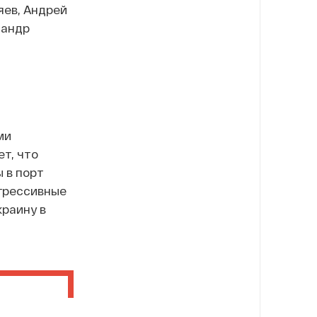
яев, Андрей
сандр
ми
т, что
 в порт
агрессивные
краину в