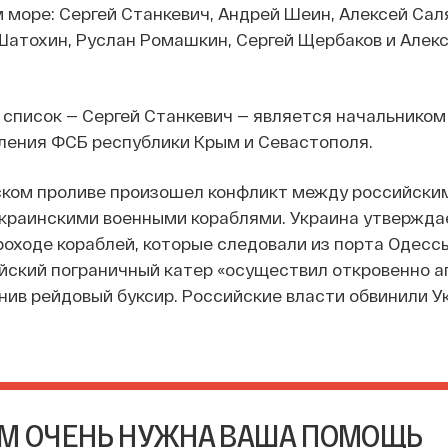
 море: Сергей Станкевич, Андрей Шеин, Алексей Сал
Шатохин, Руслан Ромашкин, Сергей Щербаков и Алек
 список — Сергей Станкевич — является начальником
ления ФСБ республики Крым и Севастополя.
нском проливе произошел конфликт между российски
краинскими военными кораблями. Украина утверждае
оходе кораблей, которые следовали из порта Одессы
йский пограничный катер «осуществил откровенно 
нив рейдовый буксир. Российские власти обвинили У
М ОЧЕНЬ НУЖНА ВАША ПОМОЩЬ