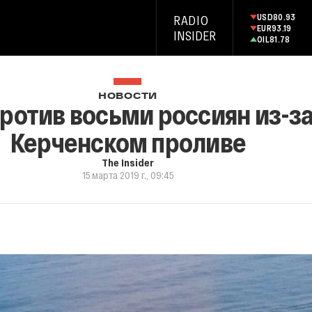
USD
80.93
RADIO
EUR
93.19
INSIDER
OIL
81.78
НОВОСТИ
против восьми россиян из-з
Керченском проливе
The Insider
15 марта 2019 г., 09:45