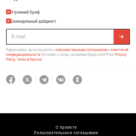
Подпишитесь на нашу Email-рассылку
Утренний бриф
Еженедельный дайджест
Подписываясь, вы соглашаетесь с
пользовательским соглашением
и
политикой
конфиденциальности
The Insider,
а также с условиями Google reCAPTCHA
(
Privacy
Policy
,
Terms of Service
).
О проекте
Пользовательское соглашение