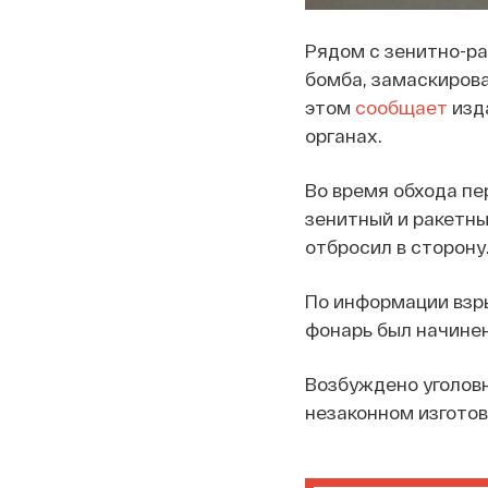
Рядом с зенитно-ра
бомба, замаскирова
этом
сообщает
изда
органах.
Во время обхода пе
зенитный и ракетны
отбросил в сторону
По информации взр
фонарь был начинен
Возбуждено уголовн
незаконном изготов