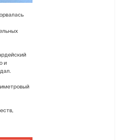
зорвалась
тельных
вардейский
о и
дал.
тиметровый
еств,