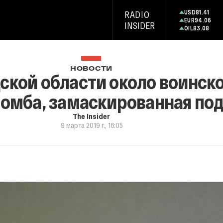
USD
81.41
RADIO
EUR
94.06
INSIDER
OIL
83.08
НОВОСТИ
ской области около воинско
бомба, замаскированная по
The Insider
9 марта 2019 г., 16:05