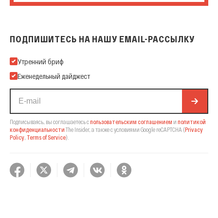
ПОДПИШИТЕСЬ НА НАШУ EMAIL-РАССЫЛКУ
Подпишитесь на нашу Email-рассылку
Утренний бриф
Еженедельный дайджест
Подписываясь, вы соглашаетесь с
пользовательским соглашением
и
политикой
конфиденциальности
The Insider,
а также с условиями Google reCAPTCHA
(
Privacy
Policy
,
Terms of Service
).