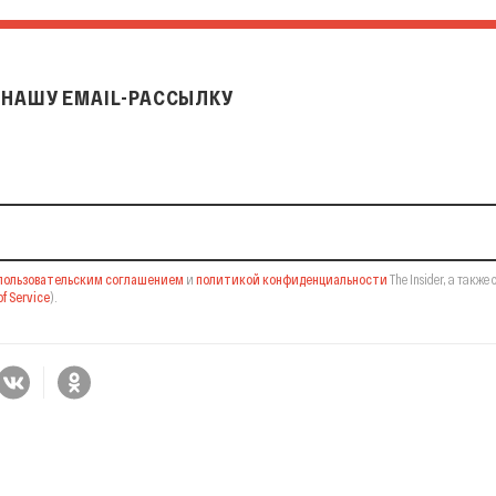
НАШУ EMAIL-РАССЫЛКУ
il-рассылку
пользовательским соглашением
и
политикой конфиденциальности
The Insider,
а также 
f Service
).