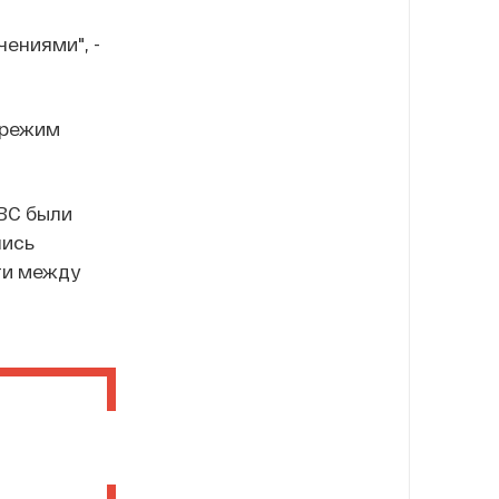
ениями", -
 режим
ВВС были
лись
ти между