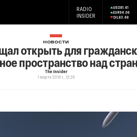
USD
81.41
RADIO
EUR
94.06
INSIDER
OIL
83.48
НОВОСТИ
щал открыть для гражданск
ное пространство над стра
The Insider
1 марта 2019 г., 12:26