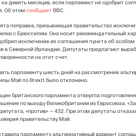
 на девять месяцев, если парламент не одобрит сог
я. Об этом
сообщает
BBC.
нята поправка, призывающая правительство исключи
делки с Брюсселем. Она носит рекомендательный хар
добрил исключение из соглашения пункта об особом
е в Северной Ирландии. Депутаты предлагают выра
оворенности на этот счет.
ить парламенту шесть дней на рассмотрение альте
езы Мэй по Brexit было отклонено.
бщин британского парламента отвергла подготовлен
ашение по выходу Великобритании из Евросоюза. «За
депутата, «против» — 432. При этом депутаты отказа
оверия правительству Мэй.
ставила парламенту альтернативный вариант согла