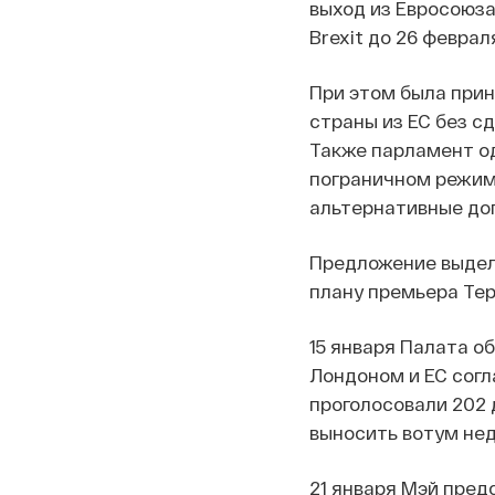
выход из Евросоюза
Brexit до 26 феврал
При этом была при
страны из ЕС без с
Также парламент о
пограничном режим
альтернативные дог
Предложение выдел
плану премьера Тер
15 января Палата о
Лондоном и ЕС согл
проголосовали 202 
выносить вотум нед
21 января Мэй пред