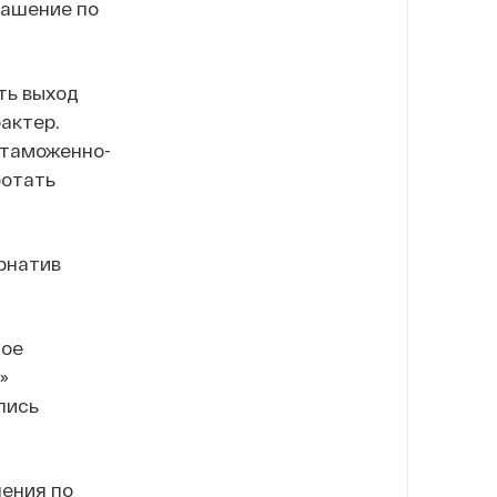
лашение по
ть выход
актер.
 таможенно-
ботать
рнатив
ное
»
лись
шения по