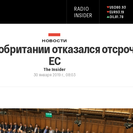
USD
80.93
RADIO
EUR
93.19
INSIDER
OIL
81.78
НОВОСТИ
британии отказался отсроч
ЕС
The Insider
30 января 2019 г., 08:03