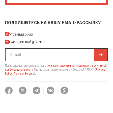
ПОДПИШИТЕСЬ НА НАШУ EMAIL-РАССЫЛКУ
Подпишитесь на нашу Email-рассылку
Утренний бриф
Еженедельный дайджест
Подписываясь, вы соглашаетесь с
пользовательским соглашением
и
политикой
конфиденциальности
The Insider,
а также с условиями Google reCAPTCHA
(
Privacy
Policy
,
Terms of Service
).