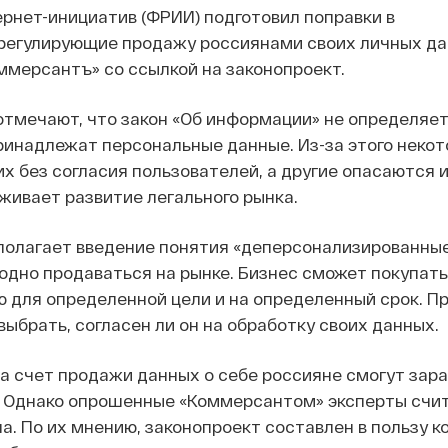
рнет-инициатив (ФРИИ) подготовил поправки в
 регулирующие продажу россиянами своих личных да
мерсантъ» со ссылкой на законопроект.
тмечают, что закон «Об информации» не определяе
ринадлежат персональные данные. Из-за этого неко
х без согласия пользователей, а другие опасаются 
рживает развитие легального рынка.
полагает введение понятия «деперсонализированные
одно продаваться на рынке. Бизнес сможет покупать
для определенной цели и на определенный срок. П
ыбрать, согласен ли он на обработку своих данных.
а счет продажи данных о себе россияне смогут зар
год. Однако опрошенные «Коммерсантом» эксперты счи
а. По их мнению, законопроект составлен в пользу к