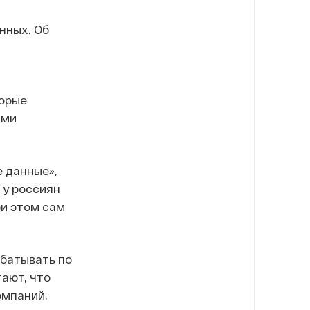
нных. Об
т
торые
ими
 данные»,
 у россиян
ри этом сам
абатывать по
тают, что
омпаний,