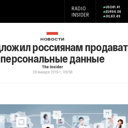
USD
81.41
RADIO
EUR
94.06
INSIDER
OIL
83.49
НОВОСТИ
ложил россиянам продават
персональные данные
The Insider
28 января 2019 г., 09:58