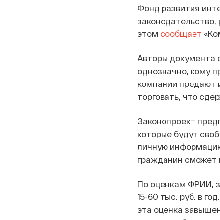
Фонд развития инте
законодательство,
этом
сообщает
«Ком
Авторы документа о
однозначно, кому п
компании продают и
торговать, что сде
Законопроект пред
которые будут своб
личную информацию 
гражданин сможет в
По оценкам ФРИИ, з
15-60 тыс. руб. в 
эта оценка завышен