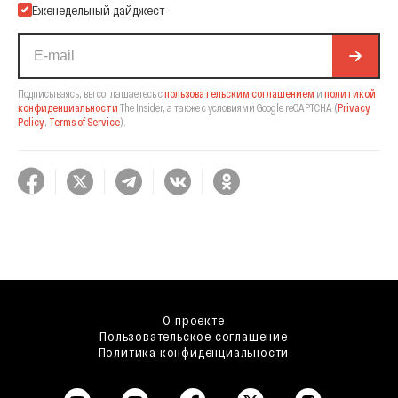
Еженедельный дайджест
Подписываясь, вы соглашаетесь с
пользовательским соглашением
и
политикой
конфиденциальности
The Insider,
а также с условиями Google reCAPTCHA
(
Privacy
Policy
,
Terms of Service
).
О проекте
Пользовательское соглашение
Политика конфиденциальности