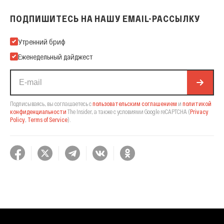
ПОДПИШИТЕСЬ НА НАШУ EMAIL-РАССЫЛКУ
Подпишитесь на нашу Email-рассылку
Утренний бриф
Еженедельный дайджест
Подписываясь, вы соглашаетесь с
пользовательским соглашением
и
политикой
конфиденциальности
The Insider,
а также с условиями Google reCAPTCHA
(
Privacy
Policy
,
Terms of Service
).