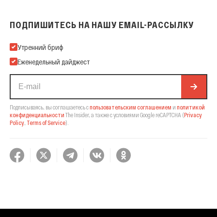
ПОДПИШИТЕСЬ НА НАШУ EMAIL-РАССЫЛКУ
Подпишитесь на нашу Email-рассылку
Утренний бриф
Еженедельный дайджест
Подписываясь, вы соглашаетесь с
пользовательским соглашением
и
политикой
конфиденциальности
The Insider,
а также с условиями Google reCAPTCHA
(
Privacy
Policy
,
Terms of Service
).