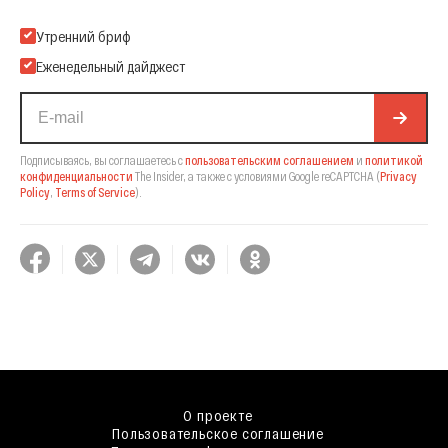
Подпишитесь на нашу Email-рассылку
Утренний бриф
Еженедельный дайджест
Подписываясь, вы соглашаетесь с
пользовательским соглашением
и
политикой
конфиденциальности
The Insider,
а также с условиями Google reCAPTCHA
(
Privacy
Policy
,
Terms of Service
).
О проекте
Пользовательское соглашение