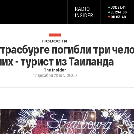
USD
81.41
RADIO
EUR
94.06
INSIDER
OIL
83.48
НОВОСТИ
Страсбурге погибли три чел
них - турист из Таиланда
The Insider
12 декабря 2018 г., 08:06