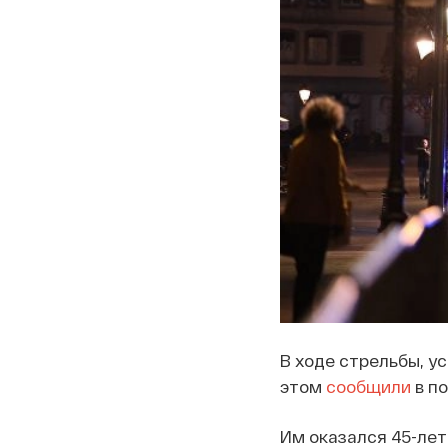
В ходе стрельбы, у
этом
сообщили
в п
Им оказался 45-лет