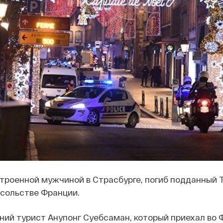
строенной мужчиной в Страсбурге, погиб подданный 
осольстве Франции.
ний турист Анупонг Суебсаман, который приехал во 