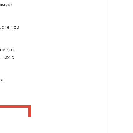
димую
урге три
овеке,
нных с
я,