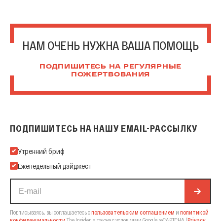
НАМ ОЧЕНЬ НУЖНА ВАША ПОМОЩЬ
ПОДПИШИТЕСЬ НА РЕГУЛЯРНЫЕ
ПОЖЕРТВОВАНИЯ
ПОДПИШИТЕСЬ НА НАШУ EMAIL-РАССЫЛКУ
Подпишитесь на нашу Email-рассылку
Утренний бриф
Еженедельный дайджест
Подписываясь, вы соглашаетесь с
пользовательским соглашением
и
политикой
конфиденциальности
The Insider,
а также с условиями Google reCAPTCHA
(
Privacy